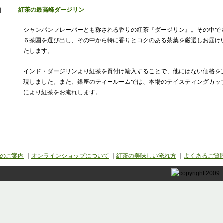
紅茶の最高峰ダージリン
シャンパンフレーバーとも称される香りの紅茶『ダージリン』。その中で
６茶園を選び出し、その中から特に香りとコクのある茶葉を厳選しお届け
たします。
インド・ダージリンより紅茶を買付け輸入することで、他にはない価格を
現しました。また、銀座のティールームでは、本場のテイスティングカッ
により紅茶をお淹れします。
のご案内
｜
オンラインショップについて
｜
紅茶の美味しい淹れ方
｜
よくあるご質