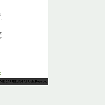
も
い
実
プ
問